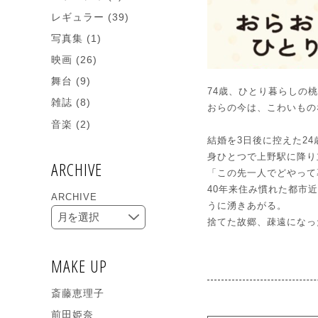
レギュラー
(39)
写真集
(1)
映画
(26)
舞台
(9)
74歳、ひとり暮らしの
雑誌
(8)
おらの今は、こわいもの
音楽
(2)
結婚を3日後に控えた2
身ひとつで上野駅に降り
ARCHIVE
「この先一人でどやって
40年来住み慣れた都市
ARCHIVE
うに湧きあがる。
捨てた故郷、疎遠になっ
MAKE UP
斎藤恵理子
前田姫奈