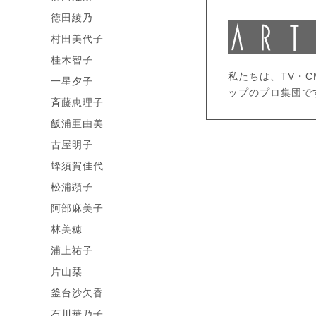
徳田綾乃
村田美代子
桂木智子
私たちは、TV・
一星夕子
ップのプロ集団で
斉藤恵理子
飯浦亜由美
古屋明子
蜂須賀佳代
松浦顕子
阿部麻美子
林美穂
浦上祐子
片山栞
釜台沙矢香
石川華乃子