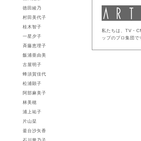
徳田綾乃
村田美代子
桂木智子
私たちは、TV・
一星夕子
ップのプロ集団で
斉藤恵理子
飯浦亜由美
古屋明子
蜂須賀佳代
松浦顕子
阿部麻美子
林美穂
浦上祐子
片山栞
釜台沙矢香
石川華乃子