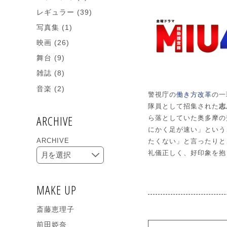
レギュラー
(39)
写真集
(1)
映画
(26)
舞台
(9)
雑誌
(8)
音楽
(2)
警視庁の
働き方改革
の一
隊員として招集された
志
ARCHIVE
ら落としていた奥多摩の
にかく足が速い」という
ARCHIVE
たくない」と言ったりと
礼儀正しく、好印象を抱
MAKE UP
斎藤恵理子
前田姫奈