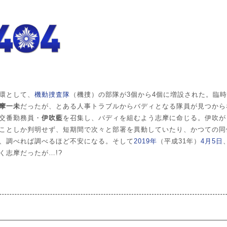
環として、
機動捜査隊
（機捜）の部隊が3個から4個に増設された。臨時
摩一未
だったが、とある人事トラブルからバディとなる隊員が見つから
交番勤務員・
伊吹藍
を召集し、バディを組むよう志摩に命じる。伊吹が
ことしか判明せず、短期間で次々と部署を異動していたり、かつての同
、調べれば調べるほど不安になる。そして
2019年
（平成31年）
4月5日
く志摩だったが…!?