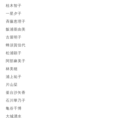
桂木智子
一星夕子
斉藤恵理子
飯浦亜由美
古屋明子
蜂須賀佳代
松浦顕子
阿部麻美子
林美穂
浦上祐子
片山栞
釜台沙矢香
石川華乃子
亀谷千博
大城湧水