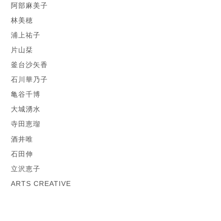
阿部麻美子
林美穂
浦上祐子
片山栞
釜台沙矢香
石川華乃子
亀谷千博
大城湧水
寺田恵瑠
酒井唯
石田伸
立沢恵子
ARTS CREATIVE