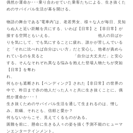
偶然か運命か･･･乗り合わせていた乗客たちによる、生き抜くた
めのサバイバル生活が幕を開ける。
物語の舞台である“電車内”は、老若男女、様々な人が毎日、見知
らぬ人と近い距離を共にする、いわば【日常】と【非日常】が
接する空間ともいえる。 他人の目ばか
りを気にして、でも気にすることに疲れ、誰かが苦しんでいる
と「それに比べれば自分はいい方」だと安心し、他者が責めら
れているのを見ると 「自分は大丈夫だ」と安心
する。そんなそれぞれ異なる悩みを抱えた登場人物たちが突如
【日常】を奪わ
れ
何もかも遮断され【ペンディング】された【非日常】の世界の
中で、昨日まで赤の他人だった人々と共に生き抜くことに。偶
然か運命か･･･！
生き抜くためのサバイバル生活を通して生まれるのは、憎し
み、欺瞞、それとも、信頼と愛か？
何もないからこそ、見えてくるものがある。
困難を前に、懸命に生きる人々の姿を描く予測不能のヒューマ
ンエンターテインメント。