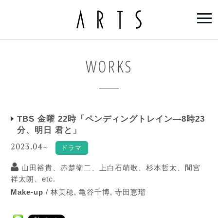
WORKS
TBS 金曜 22時「ペンディングトレイン―8時23
分、明日 君と」
2023.04
～
ドラマ
山田裕貴、赤楚衛二、上白石萌歌、杉本哲太、間宮
祥太朗、etc.
Make-up
/
林美穂
,
亀谷千博
,
寺田恵瑠