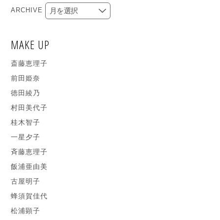
ARCHIVE
MAKE UP
斎藤恵理子
前田姫奈
徳田綾乃
村田美代子
桂木智子
一星夕子
斉藤恵理子
飯浦亜由美
古屋明子
蜂須賀佳代
松浦顕子