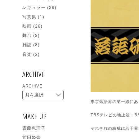
レギュラー
(39)
写真集
(1)
映画
(26)
舞台
(9)
雑誌
(8)
音楽
(2)
ARCHIVE
ARCHIVE
東京落語界の第一線にあ
MAKE UP
TBSテレビの地上波・
斎藤恵理子
それぞれの編成は若干異な
前田姫奈