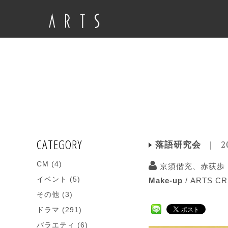
CATEGORY
2
落語研究会
CM
(4)
京須偕充、赤荻歩
イベント
(5)
Make-up
/
ARTS CR
その他
(3)
ドラマ
(291)
バラエティ
(6)