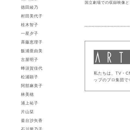
国立劇場での収録映像と
徳田綾乃
村田美代子
桂木智子
一星夕子
斉藤恵理子
飯浦亜由美
古屋明子
蜂須賀佳代
私たちは、TV・
松浦顕子
ップのプロ集団で
阿部麻美子
林美穂
浦上祐子
片山栞
釜台沙矢香
石川華乃子