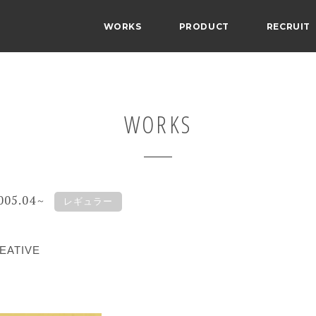
WORKS
PRODUCT
RECRUIT
WORKS
005.04
～
レギュラー
EATIVE