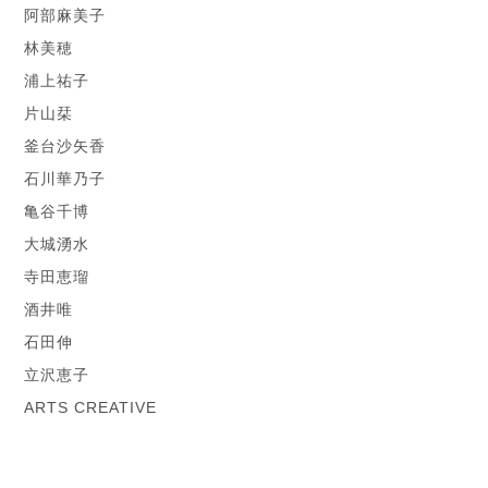
阿部麻美子
林美穂
浦上祐子
片山栞
釜台沙矢香
石川華乃子
亀谷千博
大城湧水
寺田恵瑠
酒井唯
石田伸
立沢恵子
ARTS CREATIVE