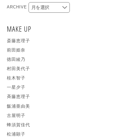
ARCHIVE
MAKE UP
斎藤恵理子
前田姫奈
徳田綾乃
村田美代子
桂木智子
一星夕子
斉藤恵理子
飯浦亜由美
古屋明子
蜂須賀佳代
松浦顕子