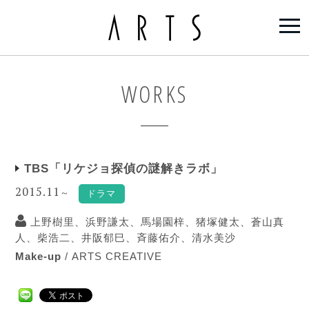
WORKS
TBS「リケジョ探偵の謎解きラボ」
2015.11
～
ドラマ
上野樹里、浜野謙太、馬場園梓、猪塚健太、蒼山真
人、柴浩二、井阪郁巳、斉藤佑介、清水美沙
Make-up
/
ARTS CREATIVE