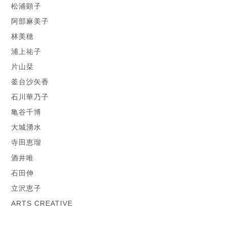
松浦顕子
阿部麻美子
林美穂
浦上祐子
片山栞
釜台沙矢香
石川華乃子
亀谷千博
大城湧水
寺田恵瑠
酒井唯
石田伸
立沢恵子
ARTS CREATIVE