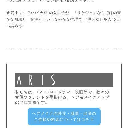
これは殺人では！？と疑いを強める誠彦だが……
研究オタクでやや“天然”の久里子が、『リケジョ』ならではの豊
かな知識と、女性らしいしなやかな推理で、”見えない犯人”を追
い詰める！
私たちは、TV・CM・ドラマ・映画等で、数々の
女優やタレントを手掛ける、ヘア＆メイクアップ
のプロ集団です。
ヘアメイクの外注・派遣・出張の
ご依頼や料金についてはコチラ