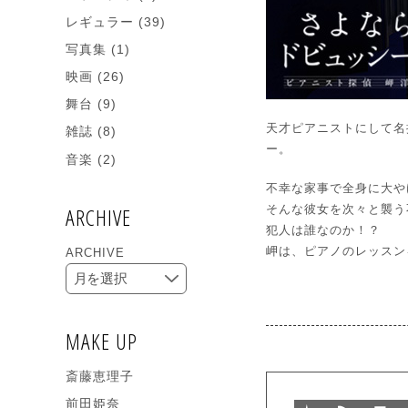
レギュラー
(39)
写真集
(1)
映画
(26)
舞台
(9)
天才ピアニストにして名
雑誌
(8)
ー。
音楽
(2)
不幸な家事で全身に大や
ARCHIVE
そんな彼女を次々と襲う
犯人は誰なのか！？
岬は、ピアノのレッスン
ARCHIVE
MAKE UP
斎藤恵理子
前田姫奈