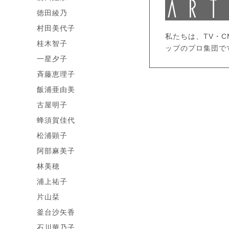
徳田綾乃
村田美代子
私たちは、TV・
桂木智子
ップのプロ集団で
一星夕子
斉藤恵理子
飯浦亜由美
古屋明子
蜂須賀佳代
松浦顕子
阿部麻美子
林美穂
浦上祐子
片山栞
釜台沙矢香
石川華乃子