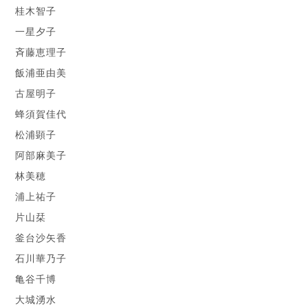
桂木智子
一星夕子
斉藤恵理子
飯浦亜由美
古屋明子
蜂須賀佳代
松浦顕子
阿部麻美子
林美穂
浦上祐子
片山栞
釜台沙矢香
石川華乃子
亀谷千博
大城湧水