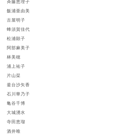
斉藤恵理子
飯浦亜由美
古屋明子
蜂須賀佳代
松浦顕子
阿部麻美子
林美穂
浦上祐子
片山栞
釜台沙矢香
石川華乃子
亀谷千博
大城湧水
寺田恵瑠
酒井唯